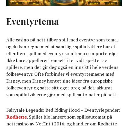
Eventyrtema
Alle casino på nett tilbyr spill med eventyr som tema,
og du kan regne med at samtlige spillutviklere har et
eller flere spill med eventyr som tema i sin portefølje.
Ikke bare appellerer temaet til et vidt spekter av
spillere, men det gir deg også en innsikt i hele verdens
folkeeventyr. Ofte forbinder vi eventyrtemaene med
Disney, men Disney hentet sine ideer fra europeiske
folkeeventyr og satte sitt eget preg på det, akkurat
som spillutviklerne gjør med spilleautomater på nett.
Fairytale Legends: Red Riding Hood – Eventyrlegender:
Rødhette
. Spillet ble lansert som spilleautomat på
nettcasino av NetEnt i 2016, og handler om Rødhette